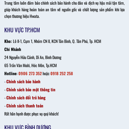
Trung tâm luôn đảm bảo chính sách bảo hành chu đáo và dịch vụ hậu mãi tận tâm,
giúp khách hàng hoàn toàn an tâm về nguồn gốc và chất lượng sản phẩm khi lựa
chọn thương hiệu Hwata.
KHU VỰC TP.HCM
Kho:
Lô II-1, Cụm 1, Nhóm CN II, KCN Tân Bình, Q. Tân Phú, Tp. HCM
Chi Nhánh
24 Nguyễn Hữu Cảnh, Dĩ An, Bình Dương
65 Trần Văn Mười, Hóc Môn, Tp.HCM
Hotline
:
0906 273 352
hoặc
0918 252 258
-
Chính sách bảo hành
-
Chính sách bảo mật thông tin
-
Chính sách đổi trả hàng
-
Chính sách thanh toán
Rất hân hạnh được phục vụ quý khách!
KHU VỰC BÌNH DƯƠNG