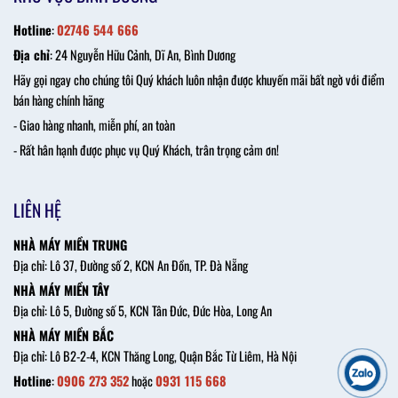
Hotline
:
02746 544 666
Địa chỉ
: 24 Nguyễn Hữu Cảnh, Dĩ An, Bình Dương
Hãy gọi ngay cho chúng tôi Quý khách luôn nhận được khuyến mãi bất ngờ với điểm
bán hàng chính hãng
- Giao hàng nhanh, miễn phí, an toàn
- Rất hân hạnh được phục vụ Quý Khách, trân trọng cảm ơn!
LIÊN HỆ
NHÀ MÁY MIỀN TRUNG
Địa chỉ: Lô 37, Đường số 2, KCN An Đồn, TP. Đà Nẵng
NHÀ MÁY MIỀN TÂY
Địa chỉ: Lô 5, Đường số 5, KCN Tân Đức, Đức Hòa, Long An
NHÀ MÁY MIỀN BẮC
Địa chỉ: Lô B2-2-4, KCN Thăng Long, Quận Bắc Từ Liêm, Hà Nội
Hotline
:
0906 273 352
hoặc
0931 115 668