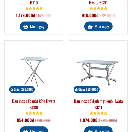
BT10
Hwata BCN1
1.179.000đ
918.000đ
1.572.000đ
1.224.000đ
Mua ngay
Mua ngay
Giảm 285.000đ
Giảm 658.000đ
Bàn inox xếp mặt kính Hwata
Bàn inox cố định mặt kính Hwata
BX80
BK11
854.000đ
1.974.000đ
1.139.000đ
2.632.000đ
Mua ngay
Mua ngay