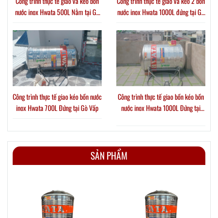
Công trình thực tế giao và kéo bồn
Công trình thực tế giao và kéo 2 bồn
nước inox Hwata 500L Nằm tại Gò
nước inox Hwata 1000L đứng tại Gò
Vấp
Vấp
Công trình thực tế giao kéo bồn nước
Công trình thực tế giao bồn kéo bồn
inox Hwata 700L Đứng tại Gò Vấp
nước inox Hwata 1000L Đứng tại
Phường Thới An
SẢN PHẨM