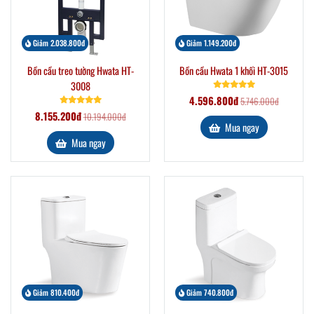
Giảm 2.038.800đ
Giảm 1.149.200đ
Bồn cầu treo tường Hwata HT-
Bồn cầu Hwata 1 khối HT-3015
3008
4.596.800đ
5.746.000đ
8.155.200đ
10.194.000đ
Mua ngay
Mua ngay
Giảm 810.400đ
Giảm 740.800đ