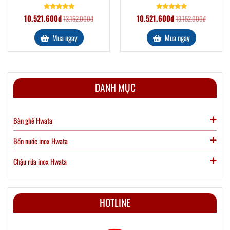
10.521.600đ
10.521.600đ
13.152.000đ
13.152.000đ
Mua ngay
Mua ngay
DANH MỤC
Bàn ghế Hwata
Bồn nước inox Hwata
Chậu rửa inox Hwata
HOTLINE