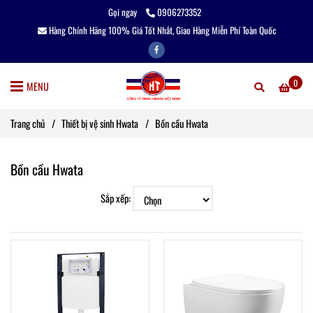
Gọi ngay
0906273352
Hàng Chính Hãng 100% Giá Tốt Nhắt, Giao Hàng Miễn Phí Toàn Quốc
0
MENU
Trang chủ
/
Thiết bị vệ sinh Hwata
/
Bồn cầu Hwata
Bồn cầu Hwata
Sắp xếp: