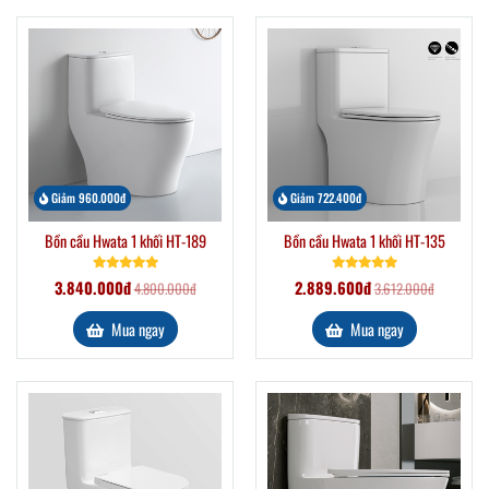
Giảm 960.000đ
Giảm 722.400đ
Bồn cầu Hwata 1 khối HT-189
Bồn cầu Hwata 1 khối HT-135
3.840.000đ
2.889.600đ
4.800.000đ
3.612.000đ
Mua ngay
Mua ngay