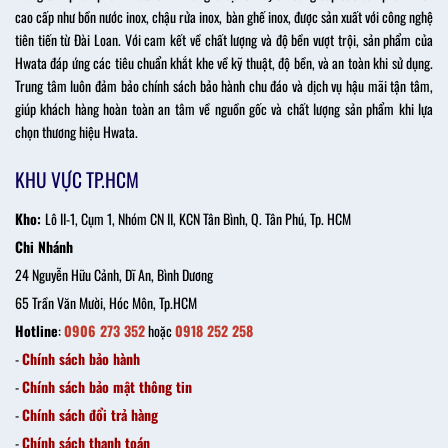
cao cấp như bồn nước inox, chậu rửa inox, bàn ghế inox, được sản xuất với công nghệ
tiên tiến từ Đài Loan. Với cam kết về chất lượng và độ bền vượt trội, sản phẩm của
Hwata đáp ứng các tiêu chuẩn khắt khe về kỹ thuật, độ bền, và an toàn khi sử dụng.
Trung tâm luôn đảm bảo chính sách bảo hành chu đáo và dịch vụ hậu mãi tận tâm,
giúp khách hàng hoàn toàn an tâm về nguồn gốc và chất lượng sản phẩm khi lựa
chọn thương hiệu Hwata.
KHU VỰC TP.HCM
Kho:
Lô II-1, Cụm 1, Nhóm CN II, KCN Tân Bình, Q. Tân Phú, Tp. HCM
Chi Nhánh
24 Nguyễn Hữu Cảnh, Dĩ An, Bình Dương
65 Trần Văn Mười, Hóc Môn, Tp.HCM
Hotline
:
0906 273 352
hoặc
0918 252 258
-
Chính sách bảo hành
-
Chính sách bảo mật thông tin
-
Chính sách đổi trả hàng
-
Chính sách thanh toán