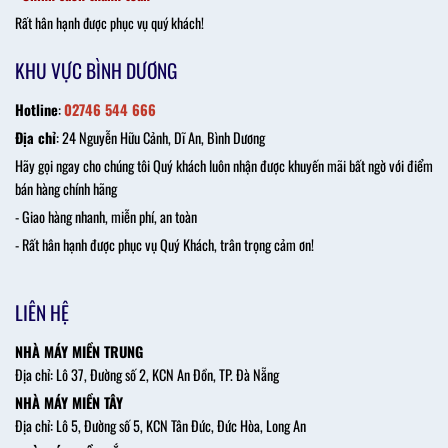
Rất hân hạnh được phục vụ quý khách!
KHU VỰC BÌNH DƯƠNG
Hotline
:
02746 544 666
Địa chỉ
: 24 Nguyễn Hữu Cảnh, Dĩ An, Bình Dương
Hãy gọi ngay cho chúng tôi Quý khách luôn nhận được khuyến mãi bất ngờ với điểm
bán hàng chính hãng
- Giao hàng nhanh, miễn phí, an toàn
- Rất hân hạnh được phục vụ Quý Khách, trân trọng cảm ơn!
LIÊN HỆ
NHÀ MÁY MIỀN TRUNG
Địa chỉ: Lô 37, Đường số 2, KCN An Đồn, TP. Đà Nẵng
NHÀ MÁY MIỀN TÂY
Địa chỉ: Lô 5, Đường số 5, KCN Tân Đức, Đức Hòa, Long An