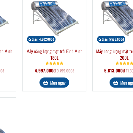
Giảm 4.802.000đ
Giảm 5.586.000đ
ình Minh
Máy năng lượng mặt trời Bình Minh
Máy năng lượng mặt tr
180L
200L
4.997.000đ
5.813.000đ
00đ
9.799.000đ
11.3
Mua ngay
Mua ng