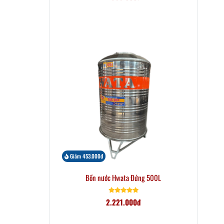
Giảm 453.000đ
Bồn nước Hwata Đứng 500L
2.221.000đ