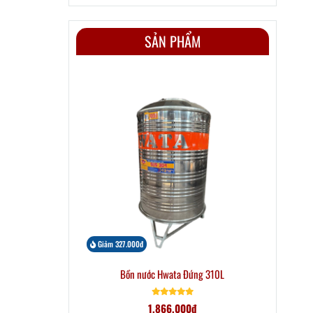
SẢN PHẨM
Giảm 327.000đ
Bồn nước Hwata Đứng 310L
1.866.000đ