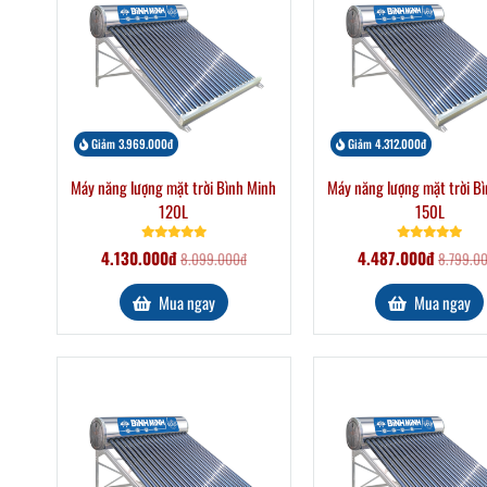
Giảm 3.969.000đ
Giảm 4.312.000đ
Máy năng lượng mặt trời Bình Minh
Máy năng lượng mặt trời B
120L
150L
4.130.000đ
4.487.000đ
8.099.000đ
8.799.0
Mua ngay
Mua ngay