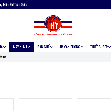
ng Miễn Phí Toàn Quốc
TA
MÁY NLMT
BÀN GHẾ
TB VĂN PHÒNG
THIẾT BỊ BẾP
 Minh