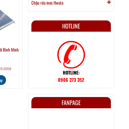
Chậu rửa inox Hwata
HOTLINE
ời Bình Minh
99.000đ
HOTLINE:
0906 273 352
ay
FANPAGE