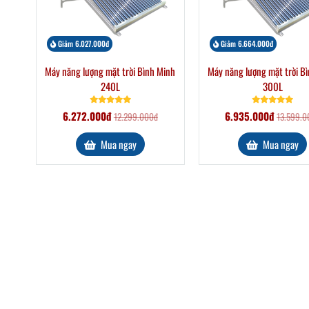
Giảm 6.027.000đ
Giảm 6.664.000đ
Máy năng lượng mặt trời Bình Minh
Máy năng lượng mặt trời B
240L
300L
6.272.000đ
6.935.000đ
12.299.000đ
13.599.0
Mua ngay
Mua ngay