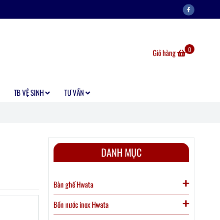
0
Giỏ hàng
TB VỆ SINH
TƯ VẤN
DANH MỤC
Bàn ghế Hwata
Bồn nước inox Hwata