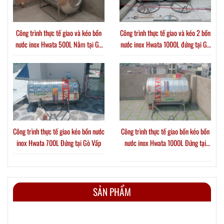
Công trình thực tế giao và kéo bồn
Công trình thực tế giao và kéo 2 bồn
nước inox Hwata 500L Nằm tại Gò
nước inox Hwata 1000L đứng tại Gò
Vấp
Vấp
Công trình thực tế giao kéo bồn nước
Công trình thực tế giao bồn kéo bồn
inox Hwata 700L Đứng tại Gò Vấp
nước inox Hwata 1000L Đứng tại
Phường Thới An
SẢN PHẨM