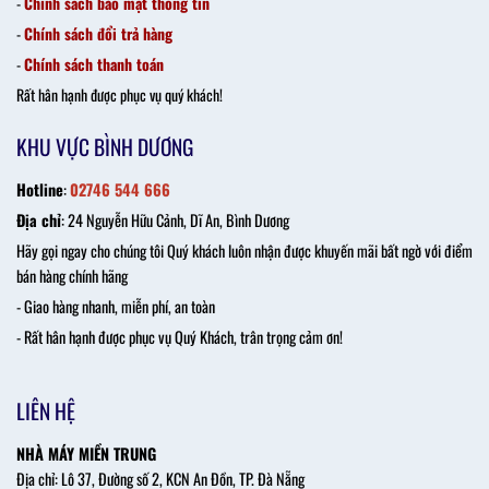
-
Chính sách bảo mật thông tin
-
Chính sách đổi trả hàng
-
Chính sách thanh toán
Rất hân hạnh được phục vụ quý khách!
KHU VỰC BÌNH DƯƠNG
Hotline
:
02746 544 666
Địa chỉ
: 24 Nguyễn Hữu Cảnh, Dĩ An, Bình Dương
Hãy gọi ngay cho chúng tôi Quý khách luôn nhận được khuyến mãi bất ngờ với điểm
bán hàng chính hãng
- Giao hàng nhanh, miễn phí, an toàn
- Rất hân hạnh được phục vụ Quý Khách, trân trọng cảm ơn!
LIÊN HỆ
NHÀ MÁY MIỀN TRUNG
Địa chỉ: Lô 37, Đường số 2, KCN An Đồn, TP. Đà Nẵng