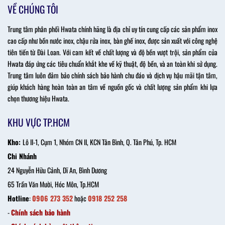
VỀ CHÚNG TÔI
Trung tâm phân phối Hwata chính hãng là địa chỉ uy tín cung cấp các sản phẩm inox
cao cấp như bồn nước inox, chậu rửa inox, bàn ghế inox, được sản xuất với công nghệ
tiên tiến từ Đài Loan. Với cam kết về chất lượng và độ bền vượt trội, sản phẩm của
Hwata đáp ứng các tiêu chuẩn khắt khe về kỹ thuật, độ bền, và an toàn khi sử dụng.
Trung tâm luôn đảm bảo chính sách bảo hành chu đáo và dịch vụ hậu mãi tận tâm,
giúp khách hàng hoàn toàn an tâm về nguồn gốc và chất lượng sản phẩm khi lựa
chọn thương hiệu Hwata.
KHU VỰC TP.HCM
Kho:
Lô II-1, Cụm 1, Nhóm CN II, KCN Tân Bình, Q. Tân Phú, Tp. HCM
Chi Nhánh
24 Nguyễn Hữu Cảnh, Dĩ An, Bình Dương
65 Trần Văn Mười, Hóc Môn, Tp.HCM
Hotline
:
0906 273 352
hoặc
0918 252 258
-
Chính sách bảo hành