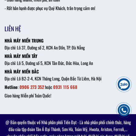
- Rất hân hạnh được phục vụ Quý Khách, trân trọng cảm ơn!
LIÊN HỆ
NHÀ MÁY MIỀN TRUNG
Địa chỉ: Lô 37, Đường số 2, KCN An Đồn, TP. Đà Nẵng
NHÀ MÁY MIỀN TÂY
Địa chỉ: Lô 5, Đường số 5, KCN Tân Đức, Đức Hòa, Long An
NHÀ MÁY MIỀN BẮC
Địa chỉ: Lô B2-2-4, KCN Thăng Long, Quận Bắc Từ Liêm, Hà Nội
Hotline
:
0906 273 352
hoặc
0931 115 668
Giao hàng Miễn phí Toàn Quốc!
@ Bản quyền thuộc về Nhà phân phối Tiến Đạt - Là nhà phân phối chính thức, hàng
đầu của tập đoàn Tân Á Đại Thành, Sơn Hà, Toàn Mỹ, Hwata, Ariston, Ferroli,...