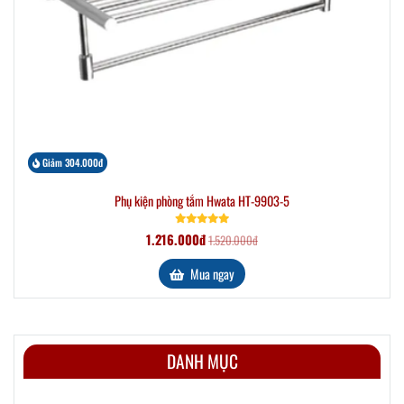
Giảm 304.000đ
Phụ kiện phòng tắm Hwata HT-9903-5
1.216.000đ
1.520.000đ
Mua ngay
DANH MỤC