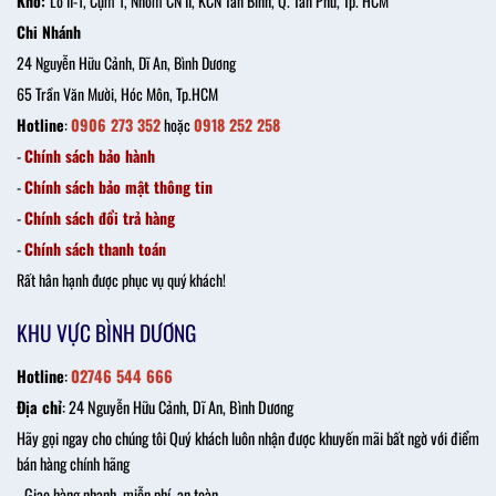
Kho:
Lô II-1, Cụm 1, Nhóm CN II, KCN Tân Bình, Q. Tân Phú, Tp. HCM
Chi Nhánh
24 Nguyễn Hữu Cảnh, Dĩ An, Bình Dương
65 Trần Văn Mười, Hóc Môn, Tp.HCM
Hotline
:
0906 273 352
hoặc
0918 252 258
-
Chính sách bảo hành
-
Chính sách bảo mật thông tin
-
Chính sách đổi trả hàng
-
Chính sách thanh toán
Rất hân hạnh được phục vụ quý khách!
KHU VỰC BÌNH DƯƠNG
Hotline
:
02746 544 666
Địa chỉ
: 24 Nguyễn Hữu Cảnh, Dĩ An, Bình Dương
Hãy gọi ngay cho chúng tôi Quý khách luôn nhận được khuyến mãi bất ngờ với điểm
bán hàng chính hãng
- Giao hàng nhanh, miễn phí, an toàn