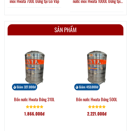
inox Hwata 700L Đứng tại Gò Vấp
nước inox Hwata 1000L Đứng tại
Phường Thới An
SẢN PHẨM
Giảm 327.000đ
Giảm 453.000đ
Bồn nước Hwata Đứng 310L
Bồn nước Hwata Đứng 500L
1.866.000đ
2.221.000đ