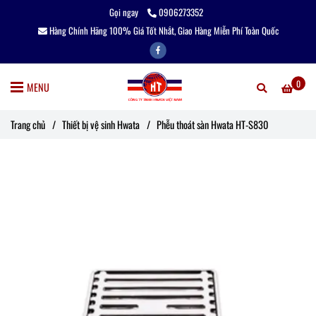
Gọi ngay
0906273352
Hàng Chính Hãng 100% Giá Tốt Nhắt, Giao Hàng Miễn Phí Toàn Quốc
0
MENU
Trang chủ
/
Thiết bị vệ sinh Hwata
/
Phễu thoát sàn Hwata HT-S830