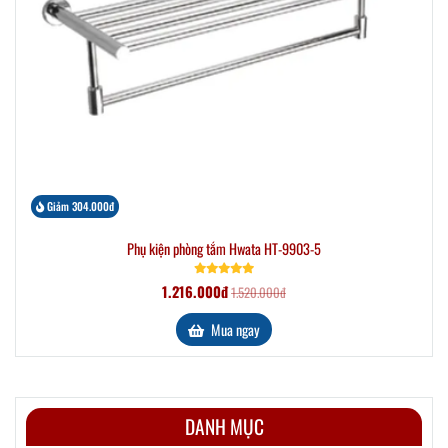
Giảm 304.000đ
Phụ kiện phòng tắm Hwata HT-9903-5
1.216.000đ
1.520.000đ
Mua ngay
DANH MỤC