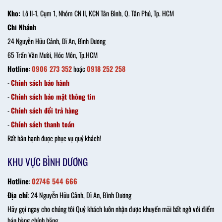
Kho:
Lô II-1, Cụm 1, Nhóm CN II, KCN Tân Bình, Q. Tân Phú, Tp. HCM
Chi Nhánh
24 Nguyễn Hữu Cảnh, Dĩ An, Bình Dương
65 Trần Văn Mười, Hóc Môn, Tp.HCM
Hotline
:
0906 273 352
hoặc
0918 252 258
-
Chính sách bảo hành
-
Chính sách bảo mật thông tin
-
Chính sách đổi trả hàng
-
Chính sách thanh toán
Rất hân hạnh được phục vụ quý khách!
KHU VỰC BÌNH DƯƠNG
Hotline
:
02746 544 666
Địa chỉ
: 24 Nguyễn Hữu Cảnh, Dĩ An, Bình Dương
Hãy gọi ngay cho chúng tôi Quý khách luôn nhận được khuyến mãi bất ngờ với điểm
bán hàng chính hãng