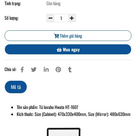
Tình trạng:
Còn hàng
Số lượng:
Thêm giỏ hàng
Mua ngay
Chia sẻ:
Mô tả
Tên sản phẩm: Tủ lavabo Hwata HT-1607
Kích thước: Size (Cabinet): 470x330x400mm, Size (Mirror): 480x630mm