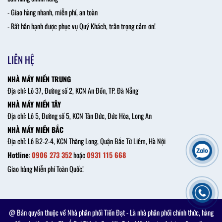
- Giao hàng nhanh, miễn phí, an toàn
- Rất hân hạnh được phục vụ Quý Khách, trân trọng cảm ơn!
LIÊN HỆ
NHÀ MÁY MIỀN TRUNG
Địa chỉ: Lô 37, Đường số 2, KCN An Đồn, TP. Đà Nẵng
NHÀ MÁY MIỀN TÂY
Địa chỉ: Lô 5, Đường số 5, KCN Tân Đức, Đức Hòa, Long An
NHÀ MÁY MIỀN BẮC
Địa chỉ: Lô B2-2-4, KCN Thăng Long, Quận Bắc Từ Liêm, Hà Nội
Hotline
:
0906 273 352
hoặc
0931 115 668
Giao hàng Miễn phí Toàn Quốc!
@ Bản quyền thuộc về Nhà phân phối Tiến Đạt - Là nhà phân phối chính thức, hàng